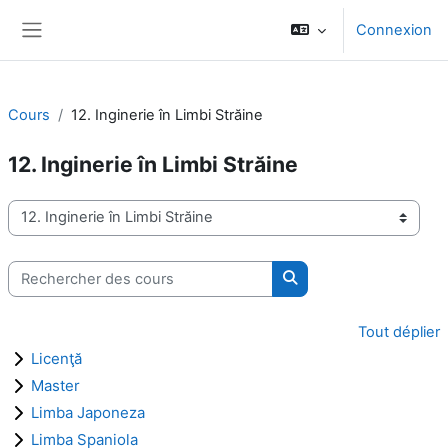
Passer au contenu principal
Connexion
Panneau latéral
Cours
12. Inginerie în Limbi Străine
12. Inginerie în Limbi Străine
Catégories de cours
Rechercher des cours
Rechercher des cours
Tout déplier
Licenţă
Master
Limba Japoneza
Limba Spaniola