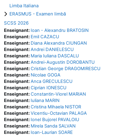
Limba Italiana
ERASMUS - Examen limbă
SCSS 2026
Enseignant:
Ioan - Alexandru BRATOSIN
Enseignant:
Emil CAZACU
Enseignant:
Diana Alexandra CIUNGAN
Enseignant:
Andrei DANIELESCU
Enseignant:
Maria Iuliana DASCALU
Enseignant:
Andrei-Augustin DOROBANTU
Enseignant:
Cristian George DRAGOMIRESCU
Enseignant:
Nicolae GOGA
Enseignant:
Anca GRECULESCU
Enseignant:
Ciprian IONESCU
Enseignant:
Constantin-Viorel MARIAN
Enseignant:
Iuliana MARIN
Enseignant:
Cristina Mihaela NISTOR
Enseignant:
Vicentiu-Octavian PALAGA
Enseignant:
Ionel Bujorel PAVALOIU
Enseignant:
Mirela Sanda SALVAN
Enseignant:
Ioan-Laurian SOARE