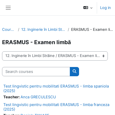
Skip to main content
Log in
Side panel
Courses
12. Inginerie în Limbi Străine
ERASMUS - Examen limbă
ERASMUS - Examen limbă
Course categories
Search courses
Search courses
Test lingvistic pentru mobilitati ERASMUS - limba spaniola
(2025)
Teacher:
Anca GRECULESCU
Test lingvistic pentru mobilitati ERASMUS - limba franceza
(2025)