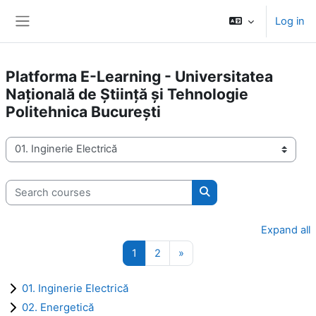
Skip to main content
Log in
Side panel
Platforma E-Learning - Universitatea
Națională de Știință și Tehnologie
Politehnica București
Course categories
Search courses
Search courses
Expand all
Page 1
Page 2
Next page
1
2
»
01. Inginerie Electrică
02. Energetică