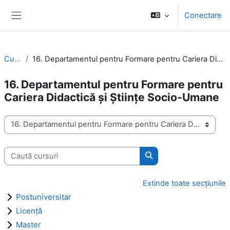
Sari la conţinutul principal
Conectare
Panou lateral
Cursuri
16. Departamentul pentru Formare pentru Cariera Didactică şi Ştiinţe Socio-Umane
16. Departamentul pentru Formare pentru
Cariera Didactică şi Ştiinţe Socio-Umane
Categorii curs
Caută cursuri
Caută cursuri
Extinde toate secțiunile
Postuniversitar
Licenţă
Master