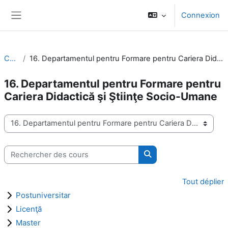
Passer au contenu principal
Connexion
Panneau latéral
Cours
16. Departamentul pentru Formare pentru Cariera Didactică şi Ştiinţe Socio-Umane
16. Departamentul pentru Formare pentru
Cariera Didactică şi Ştiinţe Socio-Umane
Catégories de cours
Rechercher des cours
Rechercher des cours
Tout déplier
Postuniversitar
Licenţă
Master