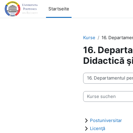
Zum Hauptinhalt
Startseite
Kurse
16. Departamen
16. Depart
Didactică ş
Kursbereiche
Kurse suchen
Postuniversitar
Licenţă