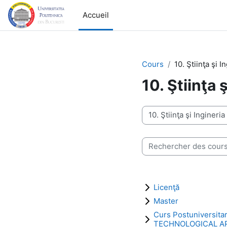
Passer au contenu principal
Accueil
Cours
10. Ştiinţa şi I
10. Ştiinţa 
Catégories de cours
Rechercher des cours
Licenţă
Master
Curs Postuniversita
TECHNOLOGICAL A