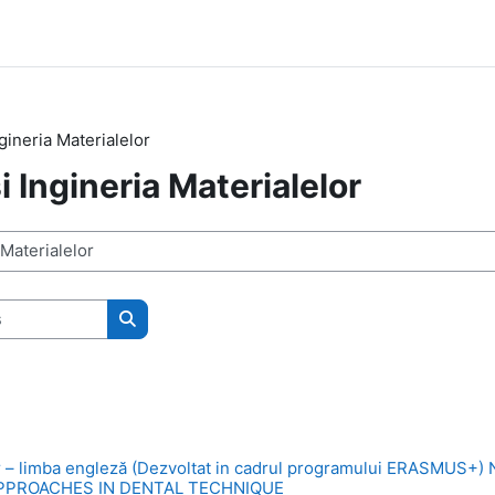
ngineria Materialelor
şi Ingineria Materialelor
Rechercher des cours
r – limba engleză (Dezvoltat in cadrul programului ERASMUS+)
PPROACHES IN DENTAL TECHNIQUE