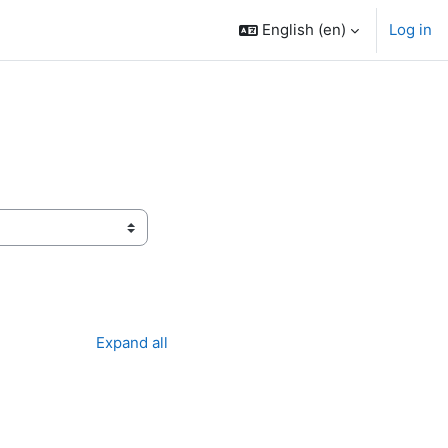
English ‎(en)‎
Log in
Expand all