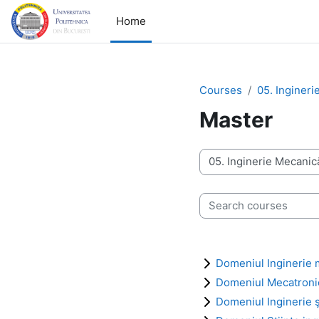
Skip to main content
Home
Courses
05. Ingineri
Master
Course categories
Search courses
Domeniul Inginerie 
Domeniul Mecatronic
Domeniul Inginerie 