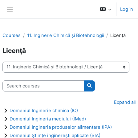
Skip to main content
Log in
Side panel
Courses
11. Inginerie Chimică și Biotehnologii
Licenţă
Licenţă
Course categories
Search courses
Search courses
Expand all
Domeniul Inginerie chimică (IC)
Domeniul Ingineria mediului (IMed)
Domeniul Ingineria produselor alimentare (IPA)
Domeniul Ştiinţe inginereşti aplicate (SIA)