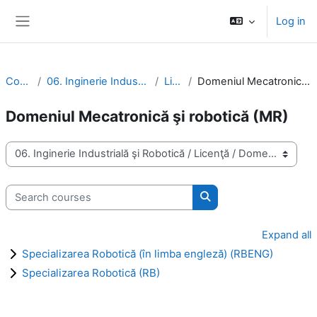
Skip to main content
Log in
Side panel
Courses
06. Inginerie Industrială şi Robotică
Licenţă
Domeniul Mecatronică şi robotică (MR)
Domeniul Mecatronică şi robotică (MR)
Course categories
Search courses
Search courses
Expand all
Specializarea Robotică (în limba engleză) (RBENG)
Specializarea Robotică (RB)